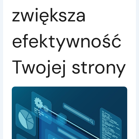
zwiększa
efektywność
Twojej strony