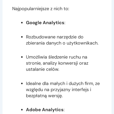
Najpopularniejsze z nich to:
Google Analytics
:
Rozbudowane narzędzie do
zbierania danych o użytkownikach.
Umożliwia śledzenie ruchu na
stronie, analizy konwersji oraz
ustalanie celów.
Idealne dla małych i dużych firm, ze
względu na przyjazny interfejs i
bezpłatną wersję.
Adobe Analytics
: