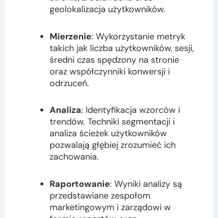
geolokalizacja użytkowników.
Mierzenie
: Wykorzystanie metryk
takich jak liczba użytkowników, sesji,
średni czas spędzony na stronie
oraz współczynniki konwersji i
odrzuceń.
Analiza
: Identyfikacja wzorców i
trendów. Techniki segmentacji i
analiza ścieżek użytkowników
pozwalają głębiej zrozumieć ich
zachowania.
Raportowanie
: Wyniki analizy są
przedstawiane zespołom
marketingowym i zarządowi w