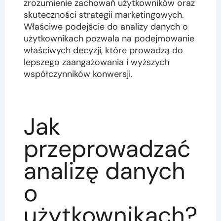
zrozumienie zachowań użytkowników oraz
skuteczności strategii marketingowych.
Właściwe podejście do analizy danych o
użytkownikach pozwala na podejmowanie
właściwych decyzji, które prowadzą do
lepszego zaangażowania i wyższych
współczynników konwersji.
Jak
przeprowadzać
analizę danych
o
użytkownikach?