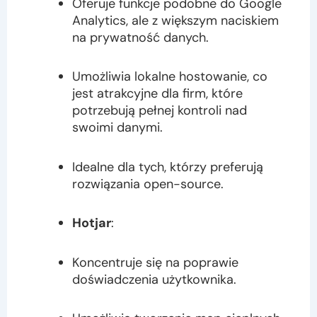
Oferuje funkcje podobne do Google
Analytics, ale z większym naciskiem
na prywatność danych.
Umożliwia lokalne hostowanie, co
jest atrakcyjne dla firm, które
potrzebują pełnej kontroli nad
swoimi danymi.
Idealne dla tych, którzy preferują
rozwiązania open-source.
Hotjar
:
Koncentruje się na poprawie
doświadczenia użytkownika.