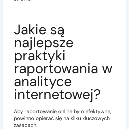
Jakie są
najlepsze
praktyki
raportowania w
analityce
internetowej?
Aby raportowanie online było efektywne,
powinno opierać się na kilku kluczowych
zasadach.