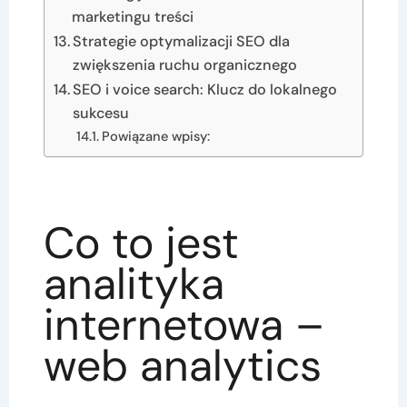
marketingu treści
Strategie optymalizacji SEO dla
zwiększenia ruchu organicznego
SEO i voice search: Klucz do lokalnego
sukcesu
Powiązane wpisy:
Co to jest
analityka
internetowa –
web analytics