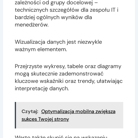
zależności od grupy docelowej –
technicznych szczegółów dla zespołu IT i
bardziej ogólnych wyników dla
menedżerów.
Wizualizacja danych jest niezwykle
ważnym elementem.
Przejrzyste wykresy, tabele oraz diagramy
mogą skutecznie zademonstrować
kluczowe wskaźniki oraz trendy, ułatwiając
interpretację danych.
Czytaj:
Optymalizacja mobilna zwiększa
sukces Twojej strony
Warto także skupić się na wskazaniu