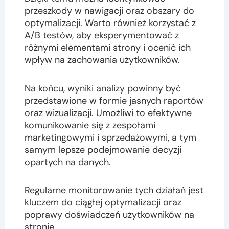
przeszkody w nawigacji oraz obszary do
optymalizacji. Warto również korzystać z
A/B testów, aby eksperymentować z
różnymi elementami strony i ocenić ich
wpływ na zachowania użytkowników.
Na końcu, wyniki analizy powinny być
przedstawione w formie jasnych raportów
oraz wizualizacji. Umożliwi to efektywne
komunikowanie się z zespołami
marketingowymi i sprzedażowymi, a tym
samym lepsze podejmowanie decyzji
opartych na danych.
Regularne monitorowanie tych działań jest
kluczem do ciągłej optymalizacji oraz
poprawy doświadczeń użytkowników na
stronie.