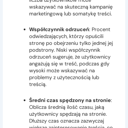
wskazywać na skuteczną kampanię
marketingową lub somatykę treści.
Współczynnik odrzuceń
: Procent
odwiedzających, którzy opuścili
stronę po obejrzeniu tylko jednej jej
podstrony. Niski współczynnik
odrzuceń sugeruje, że użytkownicy
angażują się w treść, podczas gdy
wysoki może wskazywać na
problemy z użytecznością lub
treścią.
Średni czas spędzony na stronie
:
Oblicza średnią ilość czasu, jaką
użytkownicy spędzają na stronie.
Dłuższy czas oznacza zazwyczaj
większe zainteresowanie treścią, co