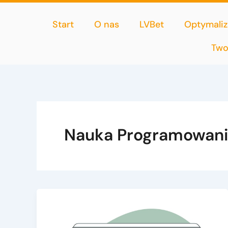
Przejdź
do
Start
O nas
LVBet
Optymaliz
treści
Two
Nauka Programowan