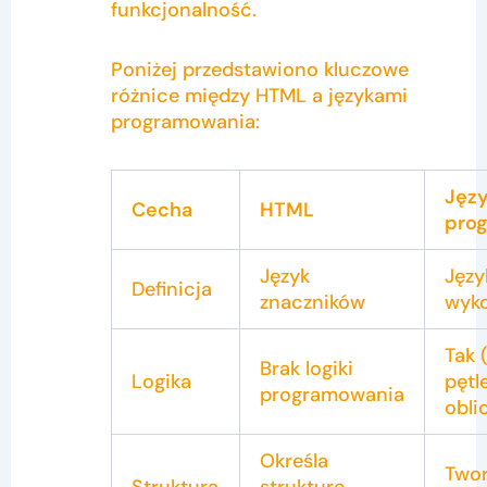
funkcjonalność.
Poniżej przedstawiono kluczowe
różnice między HTML a językami
programowania:
Języ
Cecha
HTML
pro
Język
Języ
Definicja
znaczników
wyk
Tak 
Brak logiki
Logika
pętle
programowania
obli
Określa
Two
Struktura
strukturę