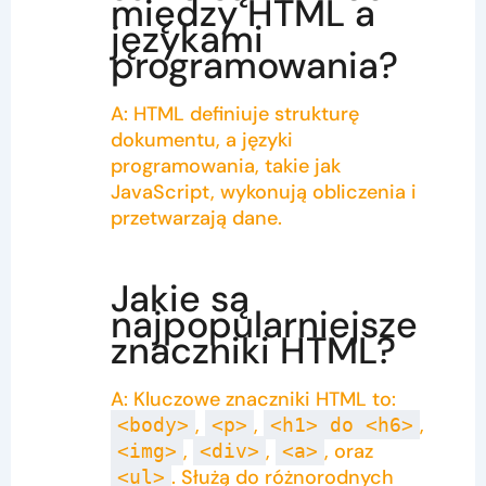
między HTML a
językami
programowania?
A: HTML definiuje strukturę
dokumentu, a języki
programowania, takie jak
JavaScript, wykonują obliczenia i
przetwarzają dane.
Jakie są
najpopularniejsze
znaczniki HTML?
A: Kluczowe znaczniki HTML to:
,
,
,
<body>
<p>
<h1> do <h6>
,
,
, oraz
<img>
<div>
<a>
. Służą do różnorodnych
<ul>