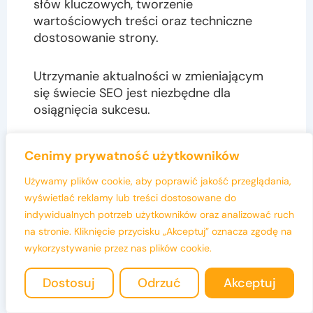
słów kluczowych, tworzenie
wartościowych treści oraz techniczne
dostosowanie strony.
Utrzymanie aktualności w zmieniającym
się świecie SEO jest niezbędne dla
osiągnięcia sukcesu.
Implementując te praktyki, można
Cenimy prywatność użytkowników
znacząco poprawić widoczność w
wyszukiwarkach.
Używamy plików cookie, aby poprawić jakość przeglądania,
wyświetlać reklamy lub treści dostosowane do
indywidualnych potrzeb użytkowników oraz analizować ruch
Zastosowanie skutecznej optymalizacji
na stronie. Kliknięcie przycisku „Akceptuj” oznacza zgodę na
SEO przyniesie wymierne korzyści i
wykorzystywanie przez nas plików cookie.
pozwoli wyróżnić się na tle konkurencji.
Dostosuj
Odrzuć
Akceptuj