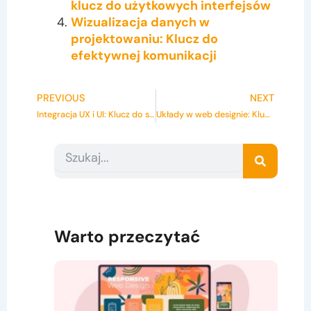
klucz do użytkowych interfejsów
Wizualizacja danych w
projektowaniu: Klucz do
efektywnej komunikacji
Prev
Ne
PREVIOUS
NEXT
Integracja UX i UI: Klucz do sukcesu projektowania
Układy w web designie: Klucz do sukcesu w projektowaniu
Search
Search
Warto przeczytać
Pro
re
str