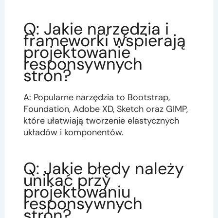
Q: Jakie narzędzia i
frameworki wspierają
projektowanie
responsywnych
stron?
A: Popularne narzędzia to Bootstrap,
Foundation, Adobe XD, Sketch oraz GIMP,
które ułatwiają tworzenie elastycznych
układów i komponentów.
Q: Jakie błędy należy
unikać przy
projektowaniu
responsywnych
stron?