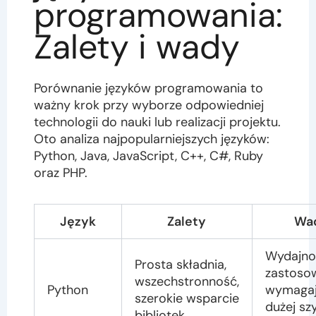
programowania:
Zalety i wady
Porównanie języków programowania to
ważny krok przy wyborze odpowiedniej
technologii do nauki lub realizacji projektu.
Oto analiza najpopularniejszych języków:
Python, Java, JavaScript, C++, C#, Ruby
oraz PHP.
Język
Zalety
Wa
Wydajno
Prosta składnia,
zastoso
wszechstronność,
Python
wymagaj
szerokie wsparcie
dużej sz
bibliotek.