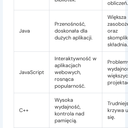
obliczeń.
Większa
Przenośność,
zasoboż
Java
doskonała dla
oraz
dużych aplikacji.
skompli
składnia.
Interaktywność w
Problem
aplikacjach
wydajno
JavaScript
webowych,
większy
rosnąca
projekta
popularność.
Wysoka
Trudniej
wydajność,
C++
krzywa u
kontrola nad
się.
pamięcią.