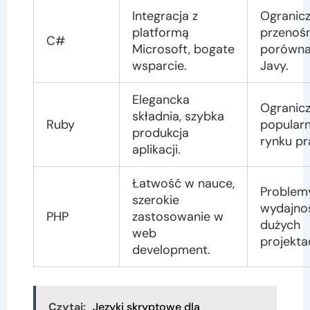
Integracja z
Ogranic
platformą
przenoś
C#
Microsoft, bogate
porówna
wsparcie.
Javy.
Elegancka
Ogranic
składnia, szybka
Ruby
popular
produkcja
rynku pr
aplikacji.
Łatwość w nauce,
Problem
szerokie
wydajno
PHP
zastosowanie w
dużych
web
projekta
development.
Czytaj:
Języki skryptowe dla