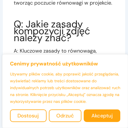
tworząc poczucie równowagi w projekcie.
Q: Jakie zasady
kompozycji zdjęć
należy znać?
A: Kluczowe zasady to równowaga,
napięcie, oraz reguła trójpodziału, które
Cenimy prywatność użytkowników
poprawiają estetykę i odbiór obrazu.
Używamy plików cookie, aby poprawić jakość przeglądania,
wyświetlać reklamy lub treści dostosowane do
Inne posty:
indywidualnych potrzeb użytkowników oraz analizować ruch
na stronie. Kliknięcie przycisku „Akceptuj” oznacza zgodę na
wykorzystywanie przez nas plików cookie.
Zasady kompozycji w
Projektowanie
designie dla lepszej
zorientowane na
Dostosuj
Odrzuć
Akceptuj
harmonii
użytkownika zwiększa
satysfakcję klientów