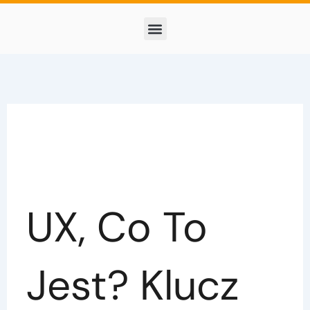
Przejdź
Menu
do
treści
Optymalizowanie tagów tytułowych i meta tagów
UX, Co To
Jest? Klucz