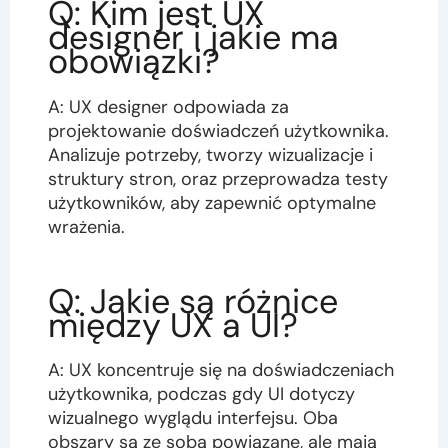
Q: Kim jest UX
designer i jakie ma
obowiązki?
A: UX designer odpowiada za
projektowanie doświadczeń użytkownika.
Analizuje potrzeby, tworzy wizualizacje i
struktury stron, oraz przeprowadza testy
użytkowników, aby zapewnić optymalne
wrażenia.
Q: Jakie są różnice
między UX a UI?
A: UX koncentruje się na doświadczeniach
użytkownika, podczas gdy UI dotyczy
wizualnego wyglądu interfejsu. Oba
obszary są ze sobą powiązane, ale mają