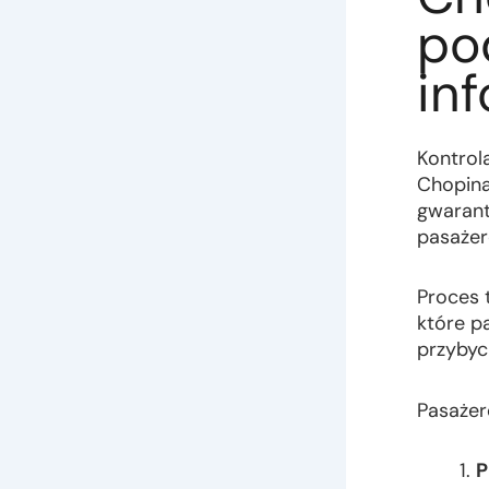
po
in
Kontrol
Chopina
gwarant
pasażer
Proces 
które p
przybyc
Pasażer
P