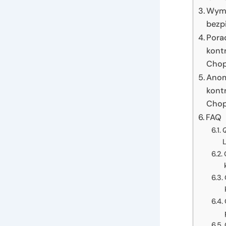
Wyma
bezp
Pora
kont
Chop
Anom
kont
Chop
FAQ
Q