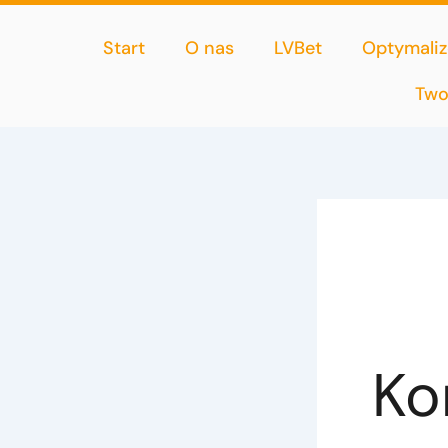
Przejdź
do
Start
O nas
LVBet
Optymaliz
treści
Two
Ko