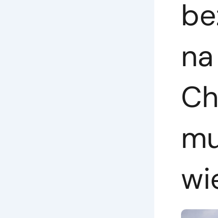
be
na
Ch
mu
wi