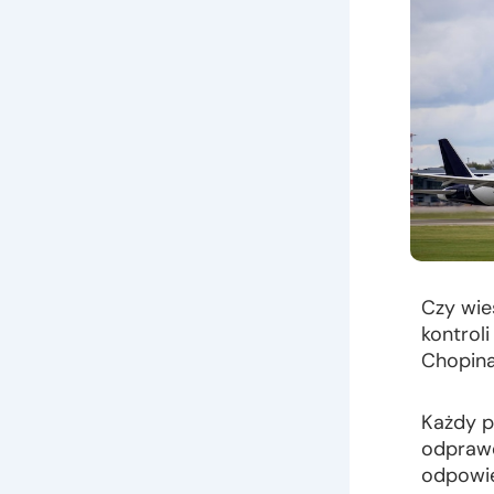
Czy wie
kontrol
Chopin
Każdy p
odprawę
odpowie