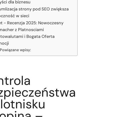
yści dla biznesu
mlizacja strony pod SEO zwiększa
czność w sieci
t - Recenzja 2025: Nowoczesny
acher z Platnosciami
towalutami i Bogata Oferta
mocji
Powiązane wpisy:
ntrola
zpieczeństwa
lotnisku
opina –