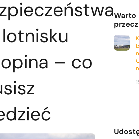
zpieczeństwa
Warto
przecz
 lotnisku
K
b
opina – co
n
C
m
sisz
1
edzieć
Udostę