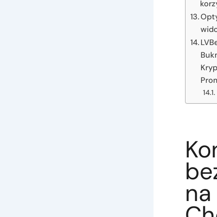
korz
Opty
wido
LVBe
Bukm
Kryp
Pro
Ko
be
na 
Ch