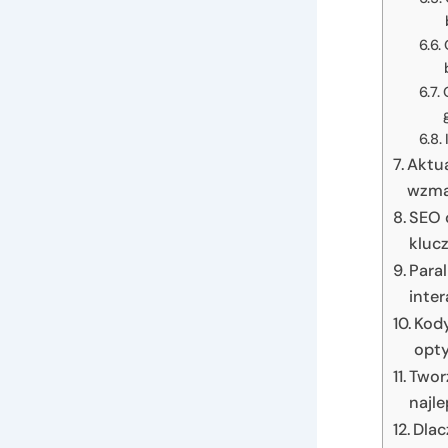
Aktua
wzma
SEO 
klucz
Paral
inte
Kod
opty
Twor
najl
Dlac