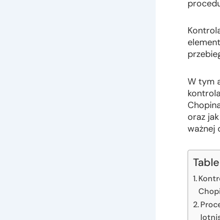
procedu
Kontrol
element,
przebie
W tym a
kontrol
Chopina
oraz jak
ważnej o
Table
Kontr
Chopi
Proc
lotn