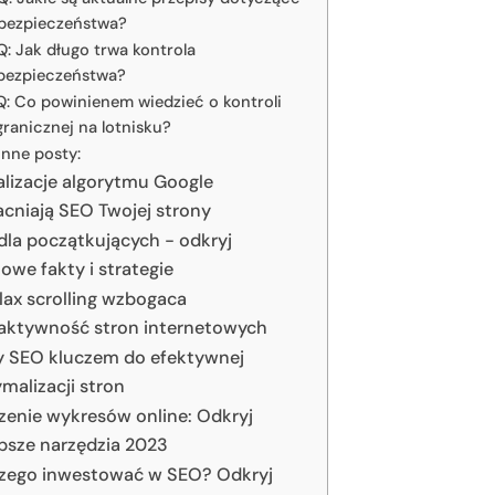
bezpieczeństwa?
Q: Jak długo trwa kontrola
bezpieczeństwa?
Q: Co powinienem wiedzieć o kontroli
granicznej na lotnisku?
Inne posty:
lizacje algorytmu Google
cniają SEO Twojej strony
dla początkujących - odkryj
owe fakty i strategie
lax scrolling wzbogaca
raktywność stron internetowych
y SEO kluczem do efektywnej
malizacji stron
zenie wykresów online: Odkryj
epsze narzędzia 2023
zego inwestować w SEO? Odkryj