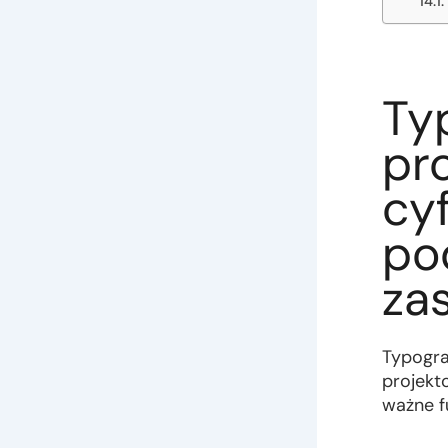
Ty
pr
cy
po
za
Typogra
projekt
ważne f