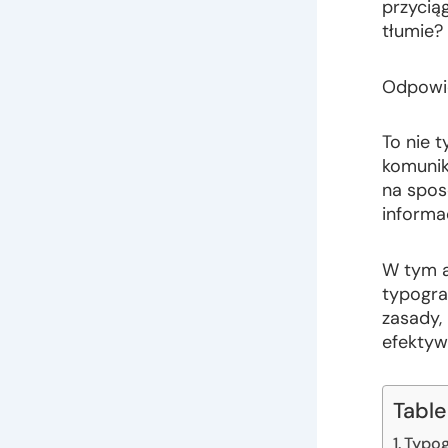
przycią
tłumie?
Odpowie
To nie t
komunik
na spos
informa
W tym a
typogra
zasady,
efektyw
Table
Typog