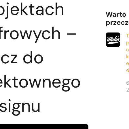
ojektach
Warto
przecz
frowych –
T
p
ucz do
c
k
d
ektownego
6
signu