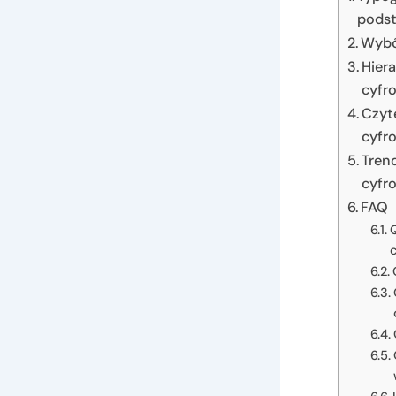
podst
Wybó
Hier
cyfr
Czyt
cyfr
Tren
cyfr
FAQ
Q