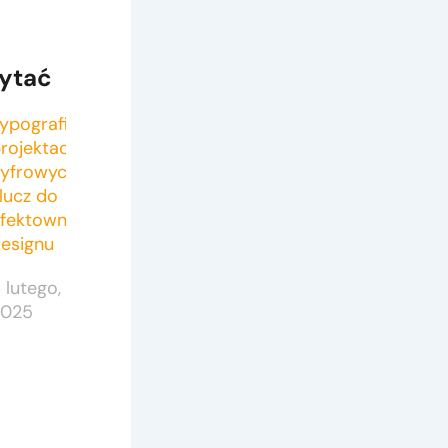
ytać
ypografia w
rojektach
yfrowych –
lucz do
efektownego
esignu
 lutego,
2025