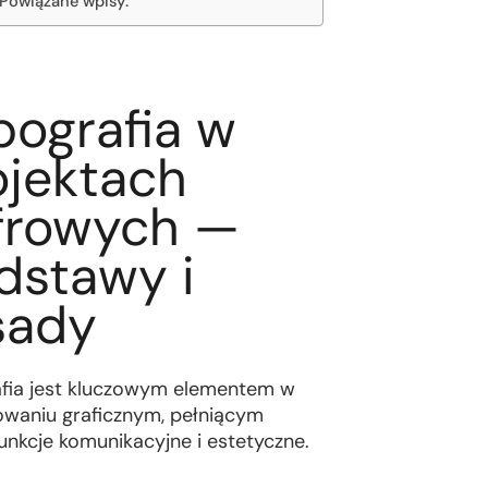
Powiązane wpisy:
pografia w
ojektach
frowych —
dstawy i
sady
fia jest kluczowym elementem w
owaniu graficznym, pełniącym
unkcje komunikacyjne i estetyczne.