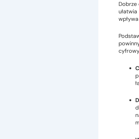
Dobrze 
ułatwia 
wpływa 
Podstaw
powinny
cyfrowy
C
p
ł
D
d
n
m