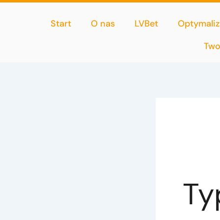
Przejdź
do
Start
O nas
LVBet
Optymaliz
treści
Two
Ty