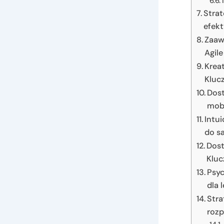
Strat
efek
Zaaw
Agil
Krea
Klucz
Dost
mobi
Intui
do s
Dost
Kluc
Psyc
dla 
Stra
roz