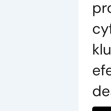
pr
cy
kl
ef
de