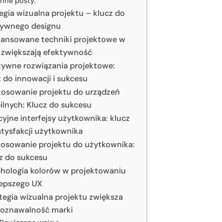
Inne posty:
egia wizualna projektu – klucz do
tywnego designu
ansowane techniki projektowe w
e zwiększają efektywność
tywne rozwiązania projektowe:
 do innowacji i sukcesu
osowanie projektu do urządzeń
lnych: Klucz do sukcesu
cyjne interfejsy użytkownika: klucz
atysfakcji użytkownika
osowanie projektu do użytkownika:
z do sukcesu
hologia kolorów w projektowaniu
lepszego UX
tegia wizualna projektu zwiększa
poznawalność marki