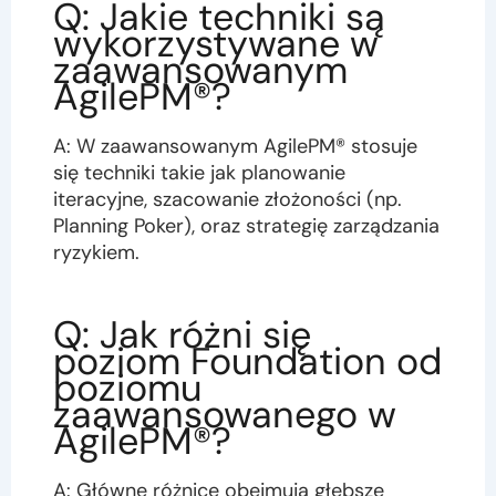
Q: Jakie techniki są
wykorzystywane w
zaawansowanym
AgilePM®?
A: W zaawansowanym AgilePM® stosuje
się techniki takie jak planowanie
iteracyjne, szacowanie złożoności (np.
Planning Poker), oraz strategię zarządzania
ryzykiem.
Q: Jak różni się
poziom Foundation od
poziomu
zaawansowanego w
AgilePM®?
A: Główne różnice obejmują głębsze