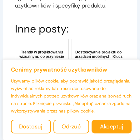
użytkowników i specyfikę produktu.
Inne posty:
Trendy w projektowaniu
Dostosowanie projektu do
wizualnym: co przyniesie
urządzeń mobilnych: Klucz
2024 rok
do sukcesu
Cenimy prywatność użytkowników
Używamy plików cookie, aby poprawić jakość przeglądania,
Typografia w projektach
Ergonomia w web designie:
wyświetlać reklamy lub treści dostosowane do
cyfrowych – klucz do
Klucz do lepszej
indywidualnych potrzeb użytkowników oraz analizować ruch
sukcesu
użyteczności
na stronie. Kliknięcie przycisku „Akceptuj” oznacza zgodę na
wykorzystywanie przez nas plików cookie.
Projektowanie z myślą o
Psychologia kolorów w
Dostosuj
Odrzuć
Akceptuj
estetyce w nowoczesnym
projektowaniu: Klucz do
designie
skuteczności